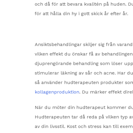
och då för att bevara kvalitén på huden. 
för att hålla din hy i gott skick år efter år.
Ansiktsbehandlingar skiljer sig från vara
vilken effekt du önskar få av behandling
djuprengörande behandling som löser upp 
stimulerar läkning av sår och acne. Har d
så använder hudterapeuten produkter so
kollagenproduktion
. Du märker effekt dire
När du möter din hudterapeut kommer du f
Hudterapeuten tar då reda på vilken typ av 
av din livsstil. Kost och stress kan till exe