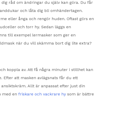
dig råd om ändringar du själv kan göra. Du får
handdukar och låta dig bli omhändertagen.
e eller ånga och rengör huden. Oftast görs en
 hudceller och torr hy. Sedan läggs en
finns till exempel lermasker som ger en
ldmask när du vill skämma bort dig lite extra?
h koppla av. Att få några minuter i stillhet kan
. Efter att masken avlägsnats får du ett
ansiktskräm. Allt är anpassat efter just din
ån med en
friskare och vackrare hy
som är bättre