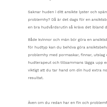
Saknar huden i ditt ansikte lyster och spä
problemhy? Då är det dags för en ansikts
en bra hudvårdsrutin så krävs det ibland det
Både kvinnor och män bör göra en ansikts
för hudtyp kan du behöva göra ansiktsbeha
problemhy med pormaskar, finnar, utslag 
hudterapeut och tillsammans lägga upp en
viktigt att du tar hand om din hud extra n
resultat.
Även om du redan har en fin och problemfri